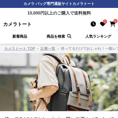
カメラ バッグ
専門通販サイト
カメラトート
10,000
円以上のご購入で送料無料
0
0
カメラトート
新着商品
商品を検索
人気ランキング
カメラトート TOP
›
記事一覧
›
持ってるだけでおしゃれ！一眼レ