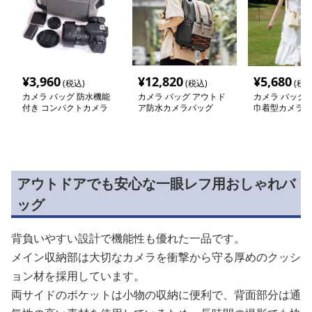
¥
3,960
¥
12,820
¥
5,680
(税込)
(税込)
(税込
カメラ バッグ 防水機能
カメラ バッグ アウトド
カメラ バッグ 
付き コンパクトカメラ
ア防水カメラバッグ
巾着型カメラポ
バッグ
アウトドアでも安心な一眼レフ用おしゃれバ
ッグ
背負いやすい設計で機能性も優れた一品です。
メイン収納部は大切なカメラを衝撃から守る厚めのクッシ
ョン材を採用しています。
両サイドのポケットは小物の収納に便利で、背面部分は通