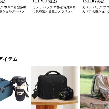
¥
13,700
¥
5,110
税込)
(税込)
(税込)
ッグ 本革巾着型多機
カメラ バッグ 本格派写真家向
カメラ バッグ プ
納ショルダーバッ
け帆布製大容量カメラリュッ
カメラ収納ショル
ク
アイテム