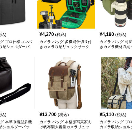
¥
4,270
¥
4,190
税込)
(税込)
(税込)
ッグ プロ仕様コンパ
カメラ バッグ 多機能仕切り付
カメラ バッグ 可
収納ショルダーバ
きカメラ収納リュックサック
きカメラ機材収納
ッグ
¥
13,700
¥
5,110
税込)
(税込)
(税込)
ッグ 本革巾着型多機
カメラ バッグ 本格派写真家向
カメラ バッグ プ
納ショルダーバッ
け帆布製大容量カメラリュッ
カメラ収納ショル
ク