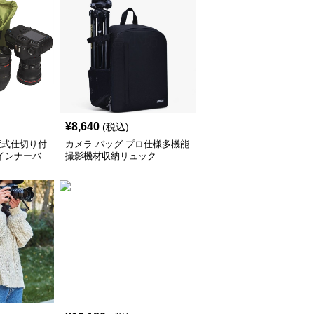
¥
8,640
(税込)
変式仕切り付
カメラ バッグ プロ仕様多機能
インナーバ
撮影機材収納リュック