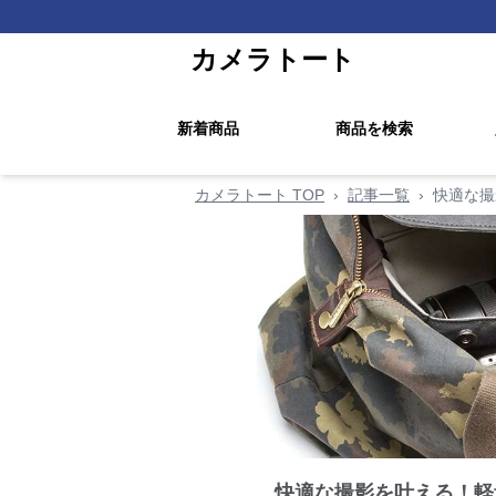
カメラトート
新着商品
商品を検索
カメラトート TOP
›
記事一覧
›
快適な撮
快適な撮影を叶える！軽