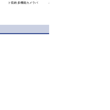
ト収納 多機能カメラバ
わりの小型カメラバッグ
トデジタルカメ
ッグ
革ポーチ