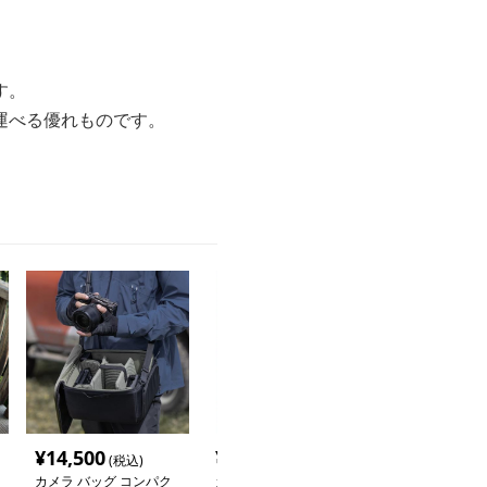
す。
運べる優れものです。
。
¥
14,500
¥
2,540
¥
3,760
(税込)
(税込)
(税込
カメラ バッグ コンパク
カメラ バッグ 職人こだ
カメラ バッグ 