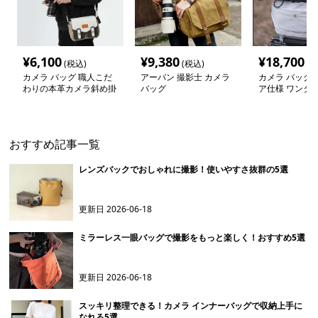
¥
6,100
¥
9,380
¥
18,700
(税込)
(税込)
(税
カメラ バッグ 職人こだ
アーバン 撮影士 カメラ
カメラ バッグ 
わりの本革カメラ斜め掛
バッグ
ア仕様 ワンタ
けバッグ
ラバッグ
おすすめ記事一覧
レンズバックでおしゃれに撮影！使いやすさ抜群の5選
更新日
2026-06-18
ミラーレス一眼バッグで撮影をもっと楽しく！おすすめ5選
更新日
2026-06-18
スッキリ整理できる！カメラ インナーバッグで収納上手に
なれる5選