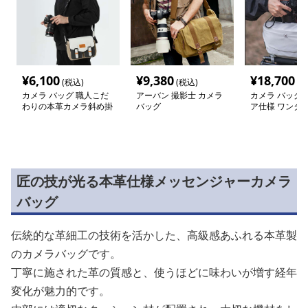
¥
6,100
¥
9,380
¥
18,700
(税込)
(税込)
(税
カメラ バッグ 職人こだ
アーバン 撮影士 カメラ
カメラ バッグ 
わりの本革カメラ斜め掛
バッグ
ア仕様 ワンタ
けバッグ
ラバッグ
匠の技が光る本革仕様メッセンジャーカメラ
バッグ
伝統的な革細工の技術を活かした、高級感あふれる本革製
のカメラバッグです。
丁寧に施された革の質感と、使うほどに味わいが増す経年
変化が魅力的です。