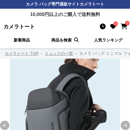
カメラ バッグ
専門通販サイト
カメラトート
10,000
円以上のご購入で送料無料
0
0
カメラトート
新着商品
商品を検索
人気ランキング
カメラトート TOP
›
リュックの一覧
›
カメラ バッグ ミニマル フ
Previous slide
Ne