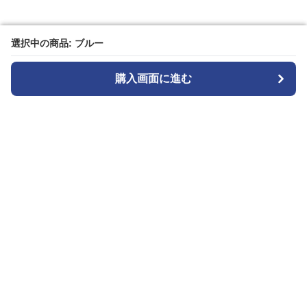
選択中の商品: ブルー
選択中の商品: ブルー
購入画面に進む
購入画面に進む
カメラトート
について
会社概要