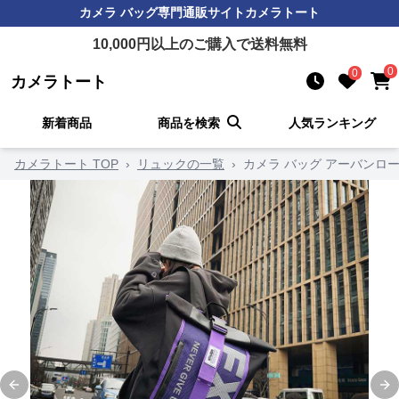
カメラ バッグ
専門通販サイト
カメラトート
10,000
円以上のご購入で送料無料
0
0
カメラトート
新着商品
商品を検索
人気ランキング
カメラトート TOP
›
リュックの一覧
›
カメラ バッグ アーバンロ
Previous slide
Ne