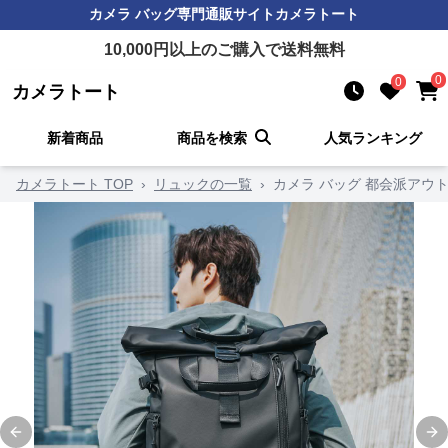
カメラ バッグ
専門通販サイト
カメラトート
10,000
円以上のご購入で送料無料
0
0
カメラトート
新着商品
商品を検索
人気ランキング
カメラトート TOP
›
リュックの一覧
›
カメラ バッグ 都会派アウ
Previous slide
Ne