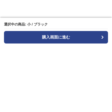
選択中の商品: 小 / ブラック
選択中の商品: 小 / ブラック
購入画面に進む
購入画面に進む
カメラトート
について