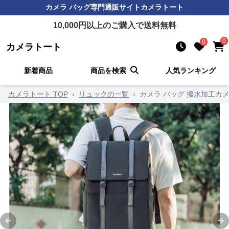
カメラ バッグ
専門通販サイト
カメラトート
10,000
円以上のご購入で送料無料
0
0
カメラトート
新着商品
商品を検索
人気ランキング
カメラトート TOP
›
リュックの一覧
›
カメラ バッグ 撥水加工カ
Previous slide
Ne