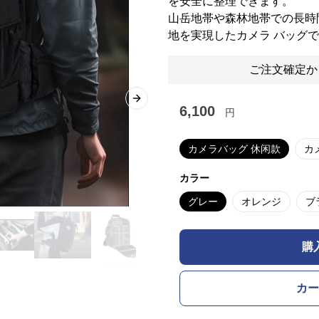
を安全に整理できます。
山岳地帯や森林地帯での長時
地を実現したカメラ バッグ
ご注文確定か
Next slide
6,100
円
カメラバッグ 休闲款
カ
カラー
グレー
オレンジ
ブ
購
カー