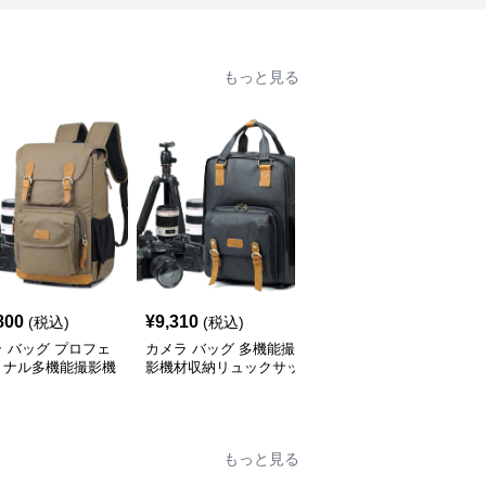
もっと見る
800
¥
9,310
¥
13,440
(税込)
(税込)
(税込)
 バッグ プロフェ
カメラ バッグ 多機能撮
カメラ バッグ 多機能収
ョナル多機能撮影機
影機材収納リュックサッ
納プロフェッショナル撮
納リュック
ク
影機材リュック
もっと見る