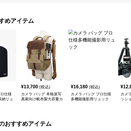
すめアイテム
¥
13,700
¥
16,180
¥
12,
(税込)
(税込)
プロ仕様
カメラ バッグ 本格派写
カメラ バッグ プロ仕様
カメラ
収納リュ
真家向け帆布製大容量カ
多機能撮影用リュック
ッシ
メラリュック
材収
のおすすめアイテム