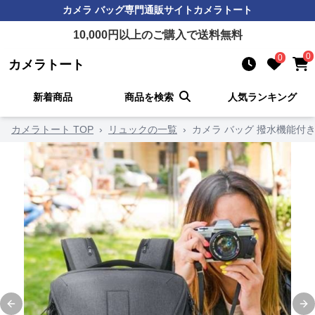
カメラ バッグ
専門通販サイト
カメラトート
10,000
円以上のご購入で送料無料
0
0
カメラトート
新着商品
商品を検索
人気ランキング
カメラトート TOP
›
リュックの一覧
›
カメラ バッグ 撥水機能付
Previous slide
Ne