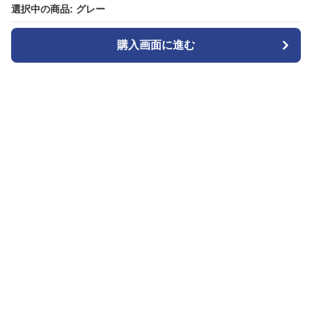
選択中の商品: グレー
選択中の商品: グレー
購入画面に進む
購入画面に進む
カメラトート
について
会社概要
利用規約