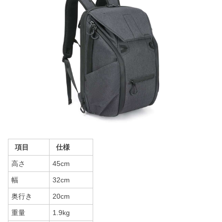
項目
仕様
高さ
45cm
幅
32cm
奥行き
20cm
重量
1.9kg