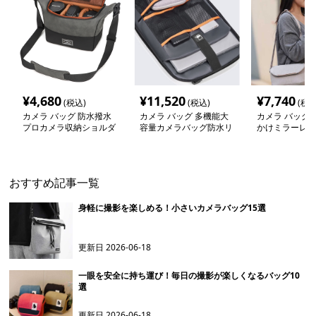
¥
4,680
¥
11,520
¥
7,740
(税込)
(税込)
(税込
カメラ バッグ 防水撥水
カメラ バッグ 多機能大
カメラ バッグ 
プロカメラ収納ショルダ
容量カメラバッグ防水リ
かけミラーレス
ー
ュック
バッグ
おすすめ記事一覧
身軽に撮影を楽しめる！小さいカメラバッグ15選
更新日
2026-06-18
一眼を安全に持ち運び！毎日の撮影が楽しくなるバッグ10
選
更新日
2026-06-18