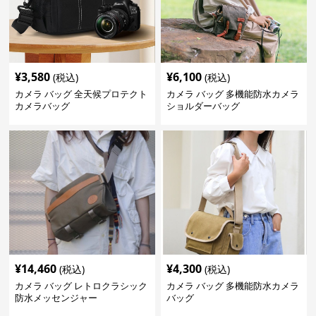
¥
3,580
¥
6,100
(税込)
(税込)
カメラ バッグ 全天候プロテクト
カメラ バッグ 多機能防水カメラ
カメラバッグ
ショルダーバッグ
¥
14,460
¥
4,300
(税込)
(税込)
カメラ バッグ レトロクラシック
カメラ バッグ 多機能防水カメラ
防水メッセンジャー
バッグ