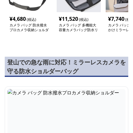
¥
4,680
¥
11,520
¥
7,740
(税込)
(税込)
(税込
カメラ バッグ 防水撥水
カメラ バッグ 多機能大
カメラ バッグ 
プロカメラ収納ショルダ
容量カメラバッグ防水リ
かけミラーレス
ー
ュック
バッグ
登山での急な雨に対応！ミラーレスカメラを
守る防水ショルダーバッグ