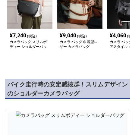
¥
7,240
¥
9,040
¥
4,060
(税込)
(税込)
(税込
カメラバッグ スリムボ
カメラ バッグ 巾着型レ
カメラ バッグ 
ディー ショルダーバッ
ザー カメラバッグ
アスタイル カ
グ
グ
バイク走行時の安定感抜群！スリムデザイン
のショルダーカメラバッグ