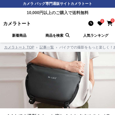
カメラ バッグ
専門通販サイト
カメラトート
10,000
円以上のご購入で送料無料
0
0
カメラトート
新着商品
商品を検索
人気ランキング
カメラトート TOP
›
記事一覧
›
バイクでの撮影をもっと楽しく！