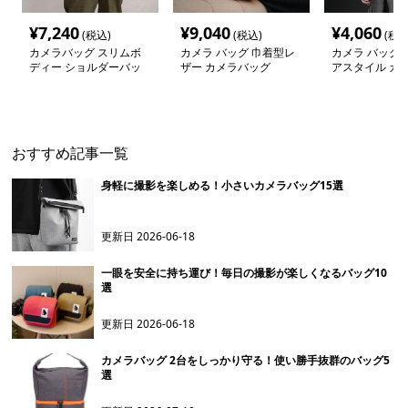
¥
7,240
¥
9,040
¥
4,060
(税込)
(税込)
(税込
カメラバッグ スリムボ
カメラ バッグ 巾着型レ
カメラ バッグ 
ディー ショルダーバッ
ザー カメラバッグ
アスタイル カ
グ
グ
おすすめ記事一覧
身軽に撮影を楽しめる！小さいカメラバッグ15選
更新日
2026-06-18
一眼を安全に持ち運び！毎日の撮影が楽しくなるバッグ10
選
更新日
2026-06-18
カメラバッグ 2台をしっかり守る！使い勝手抜群のバッグ5
選