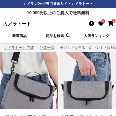
カメラ バッグ
専門通販サイト
カメラトート
10,000
円以上のご購入で送料無料
0
0
カメラトート
新着商品
商品を検索
人気ランキング
カメラトート TOP
›
記事一覧
›
デジカメを守る！使いやすさ抜群