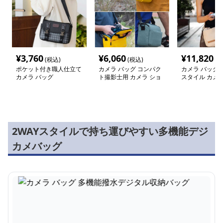
¥
3,760
¥
6,060
¥
11,820
(税込)
(税込)
(税
ポケット付き職人仕立て
カメラ バッグ コンパク
カメラ バッグ 
カメラ バッグ
ト撮影士用 カメラ ショ
スタイル カメ
ルダー バッグ
ダー
2WAYスタイルで持ち運びやすい多機能デジ
カメバッグ