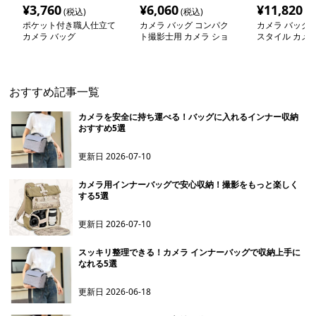
¥
3,760
¥
6,060
¥
11,820
(税込)
(税込)
(税
ポケット付き職人仕立て
カメラ バッグ コンパク
カメラ バッグ 
カメラ バッグ
ト撮影士用 カメラ ショ
スタイル カメ
ルダー バッグ
ダー
おすすめ記事一覧
カメラを安全に持ち運べる！バッグに入れるインナー収納
おすすめ5選
更新日
2026-07-10
カメラ用インナーバッグで安心収納！撮影をもっと楽しく
する5選
更新日
2026-07-10
スッキリ整理できる！カメラ インナーバッグで収納上手に
なれる5選
更新日
2026-06-18