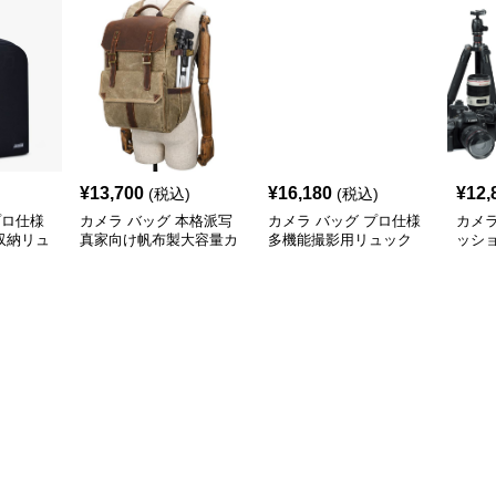
¥
13,700
¥
16,180
¥
12,
(税込)
(税込)
プロ仕様
カメラ バッグ 本格派写
カメラ バッグ プロ仕様
カメラ
収納リュ
真家向け帆布製大容量カ
多機能撮影用リュック
ッシ
メラリュック
材収