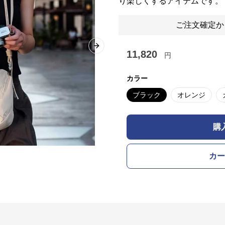
り楽しくするアイテムです。
ご注文確定か
Next slide
11,820
円
カラー
ブラック
オレンジ
購
カー