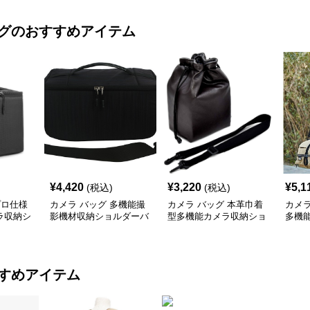
グ
のおすすめアイテム
¥
4,420
¥
3,220
¥
5,1
(税込)
(税込)
プロ仕様
カメラ バッグ 多機能撮
カメラ バッグ 本革巾着
カメラ
ラ収納シ
影機材収納ショルダーバ
型多機能カメラ収納ショ
多機
ッグ
ルダーバッグ
ダー
すめアイテム