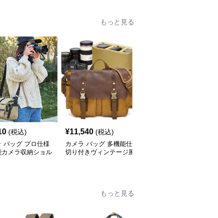
もっと見る
10
¥
11,540
¥
19,430
(税込)
(税込)
(税込)
 バッグ プロ仕様
カメラ バッグ 多機能仕
カメラ バッグ 多機能撮
能カメラ収納ショル
切り付きヴィンテージ風
影用レトロスタイルショ
バッグ
カメラショルダーバッグ
ルダー型カメラ収納バッ
グ
もっと見る