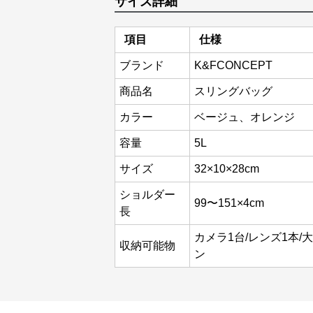
サイズ詳細
項目
仕様
ブランド
K&FCONCEPT
商品名
スリングバッグ
カラー
ベージュ、オレンジ
容量
5L
サイズ
32×10×28cm
ショルダー
99〜151×4cm
長
カメラ1台/レンズ1本/
収納可能物
ン