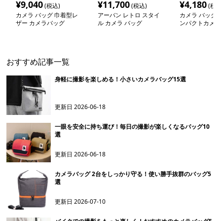
¥
9,040
¥
11,700
¥
4,180
(税込)
(税込)
(税込
カメラ バッグ 巾着型レ
アーバン レトロ スタイ
カメラ バッグ 
ザー カメラバッグ
ル カメラ バッグ
ンパクトカメラ
おすすめ記事一覧
身軽に撮影を楽しめる！小さいカメラバッグ15選
更新日
2026-06-18
一眼を安全に持ち運び！毎日の撮影が楽しくなるバッグ10
選
更新日
2026-06-18
カメラバッグ 2台をしっかり守る！使い勝手抜群のバッグ5
選
更新日
2026-07-10