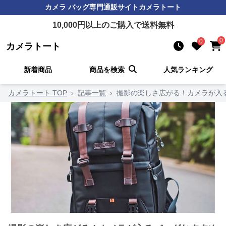
カメラ バッグ
専門通販サイト
カメラトート
10,000
円以上のご購入で送料無料
0
0
カメラトート
新着商品
商品を検索
人気ランキング
カメラトート TOP
›
記事一覧
›
撮影の楽しさ広がる！カメラが入