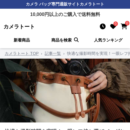
カメラ バッグ
専門通販サイト
カメラトート
10,000
円以上のご購入で送料無料
0
0
カメラトート
新着商品
商品を検索
人気ランキング
カメラトート TOP
›
記事一覧
›
快適な撮影時間を実現！一眼レフ