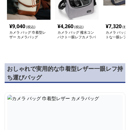
¥
9,040
¥
4,260
¥
7,320
(税込)
(税込)
(税込
カメラ バッグ 巾着型レ
カメラ バッグ 撥水コン
カメラ バッグ 
ザー カメラバッグ
パクト一眼レフカメラバ
トな一眼レフ用
ッグ
グ
おしゃれで実用的な巾着型レザー一眼レフ持
ち運びバッグ