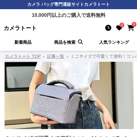
カメラ バッグ
専門通販サイト
カメラトート
10,000
円以上のご購入で送料無料
0
0
カメラトート
新着商品
商品を検索
人気ランキング
カメラトート TOP
›
記事一覧
›
ミニサイズで可愛くて便利！コンパ