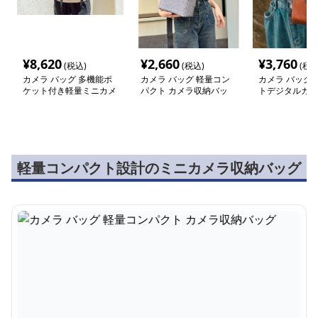
¥
8,620
¥
2,660
¥
3,760
(税込)
(税込)
(税込
カメラ バッグ 多機能ポ
カメラ バッグ 軽量コン
カメラ バッグ 
ケット付き軽量ミニカメ
パクト カメラ収納バッ
トデジタルカメ
ラバッグ
グ
革ポーチ
軽量コンパクト設計のミニカメラ収納バッグ