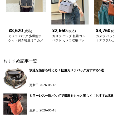
¥
8,620
¥
2,660
¥
3,760
(税込)
(税込)
(税込
カメラ バッグ 多機能ポ
カメラ バッグ 軽量コン
カメラ バッグ 
ケット付き軽量ミニカメ
パクト カメラ収納バッ
トデジタルカメ
ラバッグ
グ
革ポーチ
おすすめ記事一覧
快適な撮影を叶える！軽量カメラバッグおすすめ5選
更新日
2026-06-18
ミラーレス一眼バッグで撮影をもっと楽しく！おすすめ5選
更新日
2026-06-18