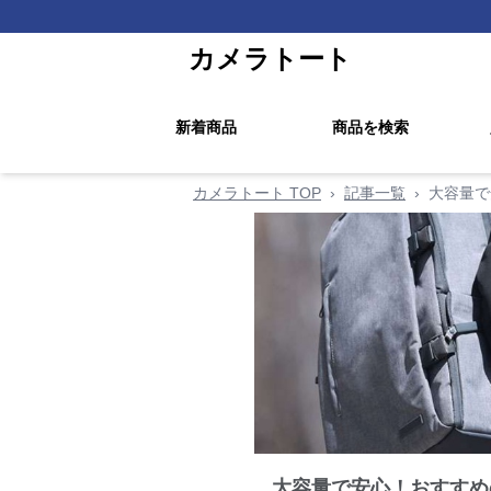
カメラトート
新着商品
商品を検索
カメラトート TOP
›
記事一覧
›
大容量で
大容量で安心！おすすめ