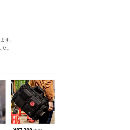
します。
した。