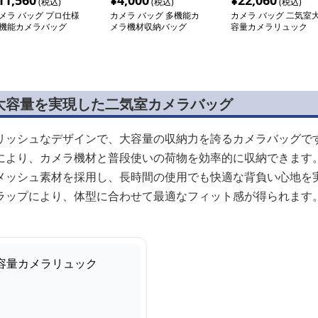
11,560
¥
4,000
¥
22,060
(税込)
(税込)
(税込)
メラ バッグ プロ仕様
カメラ バッグ 多機能カ
カメラ バッグ 二気室
機能カメラバッグ
メラ機材収納バッグ
容量カメラリュック
大容量を実現した二気室カメラバッグ
リッシュなデザインで、大容量の収納力を誇るカメラバッグで
により、カメラ機材と普段使いの荷物を効率的に収納できます
メッシュ素材を採用し、長時間の使用でも快適な背負い心地を
ラップにより、体型に合わせて最適なフィット感が得られます