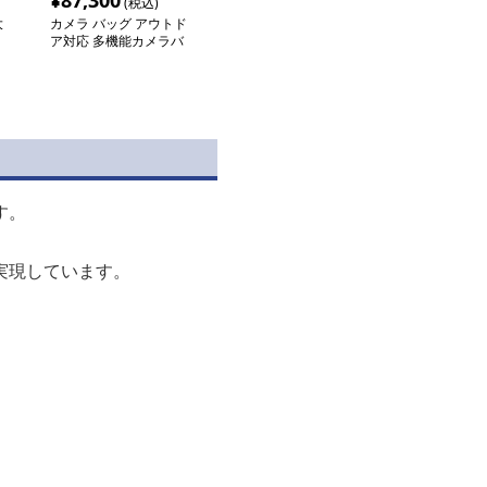
¥
87,300
(税込)
大
カメラ バッグ アウトド
ア対応 多機能カメラバ
ッグ
す。
。
実現しています。
。