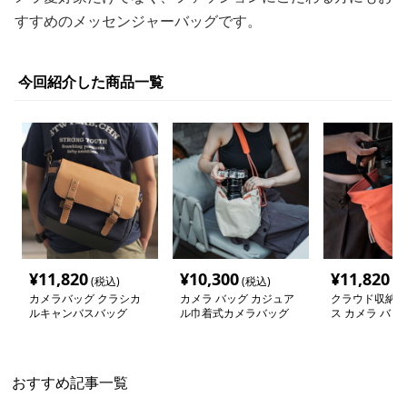
すすめのメッセンジャーバッグです。
今回紹介した商品一覧
¥
11,820
¥
10,300
¥
11,820
(税込)
(税込)
(税
カメラバッグ クラシカ
カメラ バッグ カジュア
クラウド収納 
ルキャンバスバッグ
ル巾着式カメラバッグ
ス カメラ バッ
おすすめ記事一覧