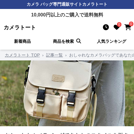
カメラ バッグ
専門通販サイト
カメラトート
10,000
円以上のご購入で送料無料
0
0
カメラトート
新着商品
商品を検索
人気ランキング
カメラトート TOP
›
記事一覧
›
おしゃれなカメラバッグであなた