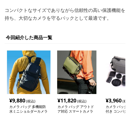
コンパクトなサイズでありながら信頼性の高い保護機能を
持ち、大切なカメラを守るバックとして最適です。
今回紹介した商品一覧
¥
9,880
¥
11,820
¥
3,960
(税込)
(税込)
(税込
カメラ バッグ 多機能防
カメラ バッグ アウトド
カメラ バッグ 
水ミニショルダーカメラ
ア対応 スマートカメラ
付き コンパク
バッグ
バッグ
バッグ