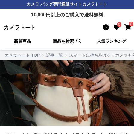
カメラ バッグ
専門通販サイト
カメラトート
10,000
円以上のご購入で送料無料
0
0
カメラトート
新着商品
商品を検索
人気ランキング
カメラトート TOP
›
記事一覧
›
スマートに持ち歩ける！カメラも