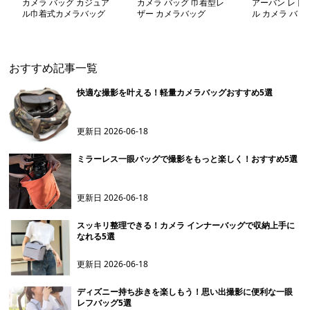
カメラ バッグ カジュア
カメラ バッグ 巾着型レ
アーバン レトロ
ル巾着式カメラバッグ
ザー カメラバッグ
ル カメラ バッ
おすすめ記事一覧
快適な撮影を叶える！軽量カメラバッグおすすめ5選
更新日
2026-06-18
ミラーレス一眼バッグで撮影をもっと楽しく！おすすめ5選
更新日
2026-06-18
スッキリ整理できる！カメラ インナーバッグで収納上手に
なれる5選
更新日
2026-06-18
ディズニー持ち歩きを楽しもう！思い出撮影に便利な一眼
レフバッグ5選