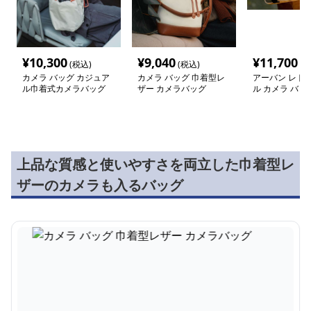
¥
10,300
¥
9,040
¥
11,700
(税込)
(税込)
(税
カメラ バッグ カジュア
カメラ バッグ 巾着型レ
アーバン レトロ
ル巾着式カメラバッグ
ザー カメラバッグ
ル カメラ バッ
上品な質感と使いやすさを両立した巾着型レ
ザーのカメラも入るバッグ