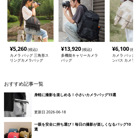
¥
5,260
¥
13,920
¥
6,100
(税込)
(税込)
(税込
カメラ バッグ 三角形ス
多機能キャリーカメラ
カメラ バッグ 
リングカメラバッグ
バッグ
ンバス カメラ
おすすめ記事一覧
身軽に撮影を楽しめる！小さいカメラバッグ15選
更新日
2026-06-18
一眼を安全に持ち運び！毎日の撮影が楽しくなるバッグ10
選