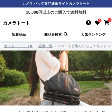
カメラ バッグ
専門通販サイト
カメラトート
10,000
円以上のご購入で送料無料
0
0
カメラトート
新着商品
商品を検索
人気ランキング
カメラトート TOP
›
記事一覧
›
スマートに取り出せる！カメラ ス