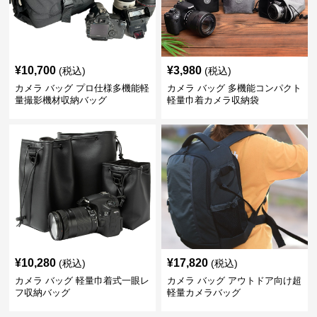
¥
10,700
¥
3,980
(税込)
(税込)
カメラ バッグ プロ仕様多機能軽
カメラ バッグ 多機能コンパクト
量撮影機材収納バッグ
軽量巾着カメラ収納袋
¥
10,280
¥
17,820
(税込)
(税込)
カメラ バッグ 軽量巾着式一眼レ
カメラ バッグ アウトドア向け超
フ収納バッグ
軽量カメラバッグ