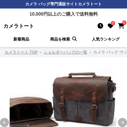
カメラ バッグ
専門通販サイト
カメラトート
10,000
円以上のご購入で送料無料
0
0
カメラトート
新着商品
商品を検索
人気ランキング
カメラトート TOP
›
ショルダーバッグの一覧
›
カメラ バッグ 
Previous slide
Ne