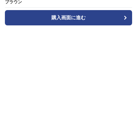
ブラウン
ブラウン
購入画面に進む
購入画面に進む
カメラトート
について
会社概要
利用規約