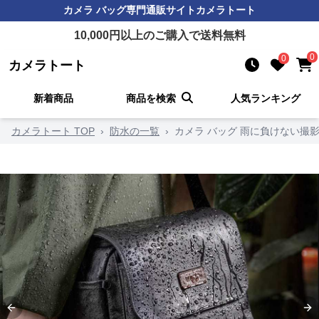
カメラ バッグ
専門通販サイト
カメラトート
10,000
円以上のご購入で送料無料
0
0
カメラトート
新着商品
商品を検索
人気ランキング
カメラトート TOP
›
防水の一覧
›
カメラ バッグ 雨に負けない撮
Previous slide
Ne