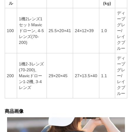
ル
(kg)
ディ
1機2レンズ1
ープ
セットMavic
グレ
100
ドローン, 4-5
25.5×20×41
24×12×39
1.0
ー/
レンズ(70-
レイ
200)
クブ
ルー
ディ
1機2-3レンズ
ープ
(70-200),
グレ
200
Mavicドロー
29×20×45
27×13.5×40
1.1
ー/
ン1-2機, 3-4
レイ
レンズ
クブ
ルー
商品画像