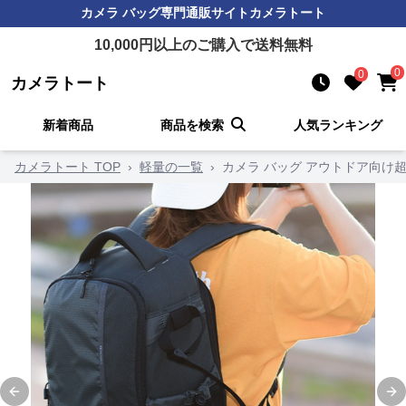
カメラ バッグ
専門通販サイト
カメラトート
10,000
円以上のご購入で送料無料
0
0
カメラトート
新着商品
商品を検索
人気ランキング
カメラトート TOP
›
軽量の一覧
›
カメラ バッグ アウトドア向け
Previous slide
Ne