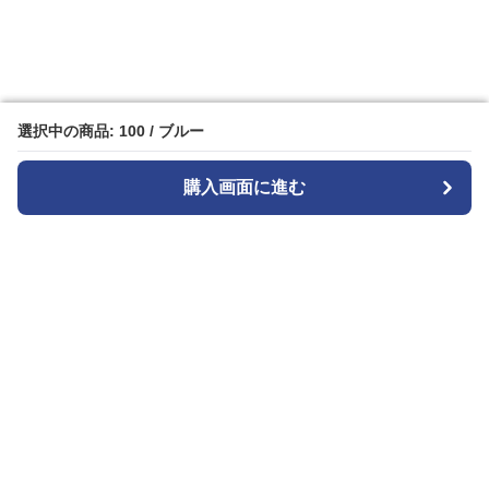
選択中の商品: 100 / ブルー
選択中の商品: 100 / ブルー
購入画面に進む
購入画面に進む
カメラトート
について