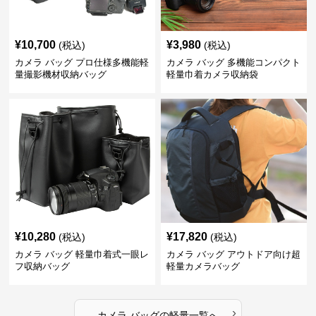
¥
10,700
¥
3,980
(税込)
(税込)
カメラ バッグ プロ仕様多機能軽
カメラ バッグ 多機能コンパクト
量撮影機材収納バッグ
軽量巾着カメラ収納袋
¥
10,280
¥
17,820
(税込)
(税込)
カメラ バッグ 軽量巾着式一眼レ
カメラ バッグ アウトドア向け超
フ収納バッグ
軽量カメラバッグ
›
カメラ バッグ
の
軽量
一覧へ