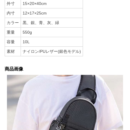
外寸
15×20×40cm
内寸
12×17×25cm
カラー
黒、銀、青、灰、緑
重量
550g
容量
10L
素材
ナイロン/PUレザー(銀色モデル)
商品画像