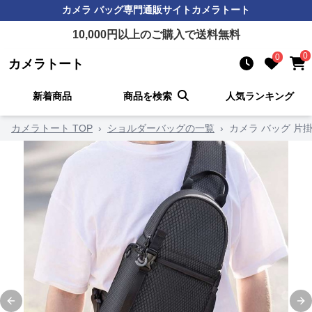
カメラ バッグ
専門通販サイト
カメラトート
10,000
円以上のご購入で送料無料
0
0
カメラトート
新着商品
商品を検索
人気ランキング
カメラトート TOP
›
ショルダーバッグの一覧
›
カメラ バッグ 片
Previous slide
Ne