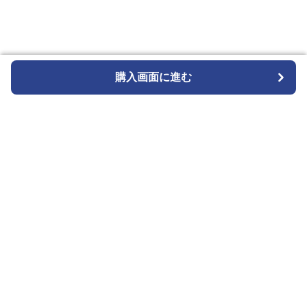
購入画面に進む
購入画面に進む
カメラトート
について
会社概要