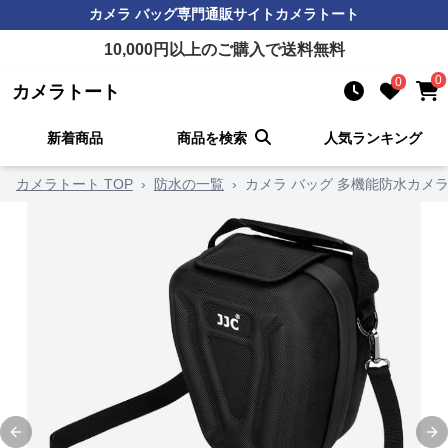
カメラ バッグ
専門通販サイト
カメラトート
10,000
円以上のご購入で送料無料
0
0
カメラトート
新着商品
商品を検索
人気ランキング
カメラトート TOP
›
防水の一覧
›
カメラ バッグ 多機能防水カメ
Previous slide
Ne