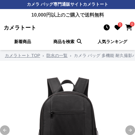
カメラ バッグ
専門通販サイト
カメラトート
10,000
円以上のご購入で送料無料
0
0
カメラトート
新着商品
商品を検索
人気ランキング
カメラトート TOP
›
防水の一覧
›
カメラ バッグ 多機能 耐久撮影
Previous slide
Ne