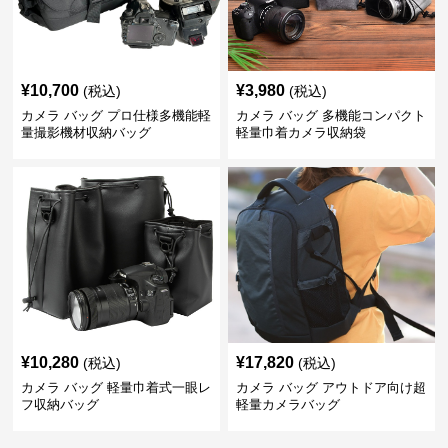
¥
10,700
¥
3,980
(税込)
(税込)
カメラ バッグ プロ仕様多機能軽
カメラ バッグ 多機能コンパクト
量撮影機材収納バッグ
軽量巾着カメラ収納袋
¥
10,280
¥
17,820
(税込)
(税込)
カメラ バッグ 軽量巾着式一眼レ
カメラ バッグ アウトドア向け超
フ収納バッグ
軽量カメラバッグ