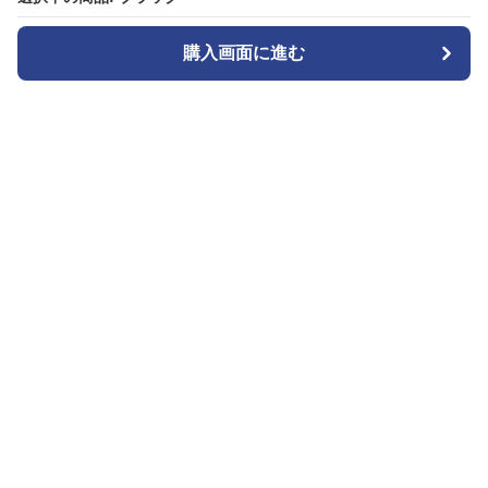
購入画面に進む
購入画面に進む
カメラトート
について
会社概要
利用規約