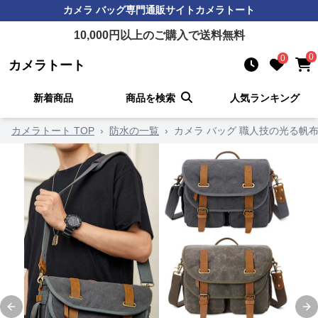
カメラ バッグ
専門通販サイト
カメラトート
10,000
円以上のご購入で送料無料
0
0
カメラトート
新着商品
商品を検索
人気ランキング
カメラトート TOP
›
防水の一覧
›
カメラ バッグ 職人技の光る帆
Previous slide
Ne