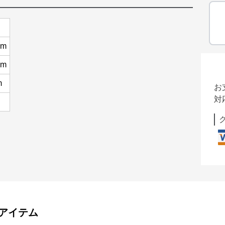
cm
cm
m
お
対
アイテム