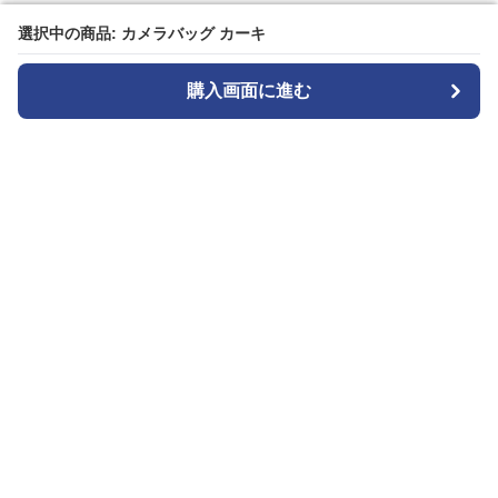
選択中の商品: カメラバッグ カーキ
選択中の商品: カメラバッグ カーキ
購入画面に進む
購入画面に進む
カメラトート
について
会社概要
利用規約