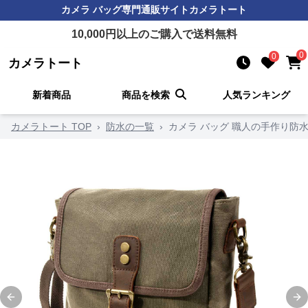
カメラ バッグ
専門通販サイト
カメラトート
10,000
円以上のご購入で送料無料
0
0
カメラトート
新着商品
商品を検索
人気ランキング
カメラトート TOP
›
防水の一覧
›
カメラ バッグ 職人の手作り防
Previous slide
Ne