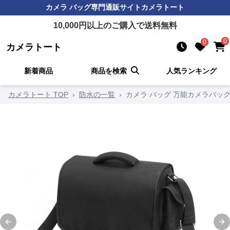
カメラ バッグ
専門通販サイト
カメラトート
10,000
円以上のご購入で送料無料
0
0
カメラトート
新着商品
商品を検索
人気ランキング
カメラトート TOP
›
防水の一覧
›
カメラ バッグ 万能カメラバッグ
Previous slide
Ne