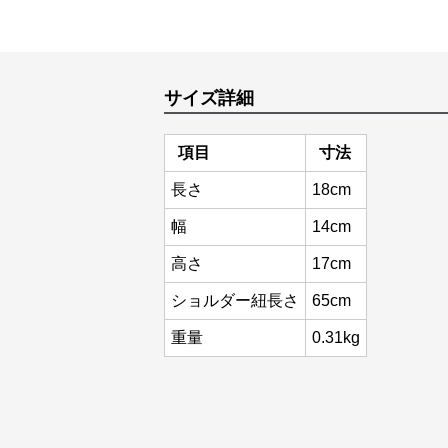
サイズ詳細
項目
寸法
長さ
18cm
幅
14cm
高さ
17cm
ショルダー紐長さ
65cm
重量
0.31kg