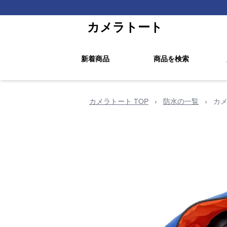
カメラトート
新着商品
商品を検索
カメラトート TOP
›
防水の一覧
›
カメ