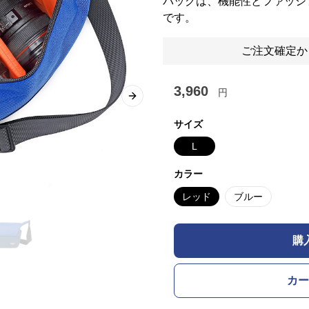
バッグは、機能性とファッシ
です。
ご注文確定か
3,960
円
Next slide
サイズ
L
カラー
レッド
ブルー
購
カー