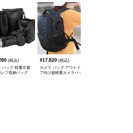
280
¥
17,820
¥
9,140
(税込)
(税込)
(税込)
 バッグ 軽量巾着
カメラ バッグ アウトド
カメラ バッグ コンパク
眼レフ収納バッグ
ア向け超軽量カメラバッ
ト一眼レフ用バッグ ソ
グ
フトケース