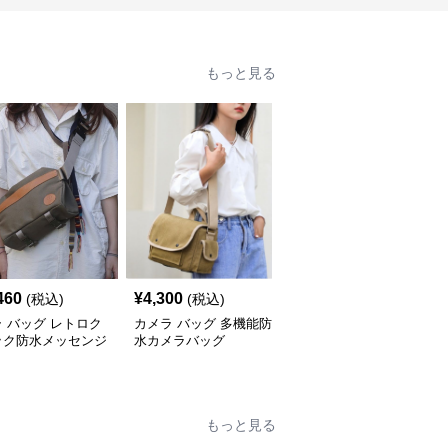
もっと見る
460
¥
4,300
¥
4,840
(税込)
(税込)
(税込)
 バッグ レトロク
カメラ バッグ 多機能防
カメラ バッグ 二層構造
ック防水メッセンジ
水カメラバッグ
防水カメラバッグ
もっと見る