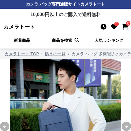
カメラ バッグ
専門通販サイト
カメラトート
10,000
円以上のご購入で送料無料
0
0
カメラトート
新着商品
商品を検索
人気ランキング
カメラトート TOP
›
防水の一覧
›
カメラ バッグ 多機能防水カメ
Previous slide
Ne