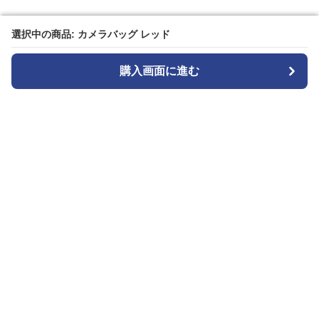
選択中の商品: カメラバッグ レッド
選択中の商品: カメラバッグ レッド
購入画面に進む
購入画面に進む
カメラトート
について
会社概要