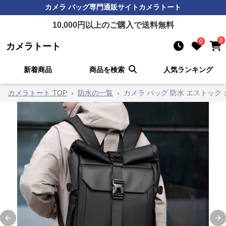
カメラ バッグ
専門通販サイト
カメラトート
10,000
円以上のご購入で送料無料
0
0
カメラトート
新着商品
商品を検索
人気ランキング
カメラトート TOP
›
防水の一覧
›
カメラ バッグ 防水 エストック
Previous slide
Ne