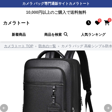
カメラ バッグ
専門通販サイト
カメラトート
10,000
円以上のご購入で送料無料
0
0
カメラトート
新着商品
商品を検索
人気ランキング
カメラトート TOP
›
防水の一覧
›
カメラ バッグ 高級シンプル防
Previous slide
Ne