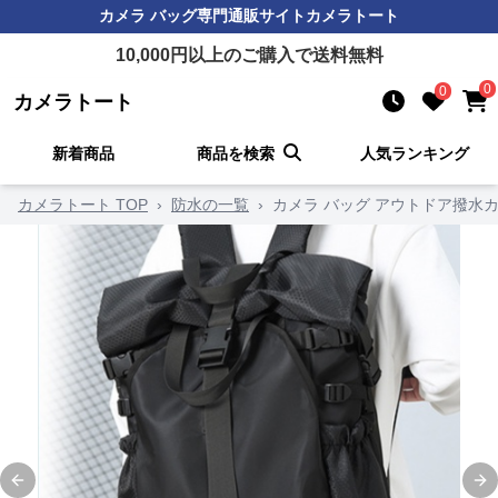
カメラ バッグ
専門通販サイト
カメラトート
10,000
円以上のご購入で送料無料
0
0
カメラトート
新着商品
商品を検索
人気ランキング
カメラトート TOP
›
防水の一覧
›
カメラ バッグ アウトドア撥水
Previous slide
Ne