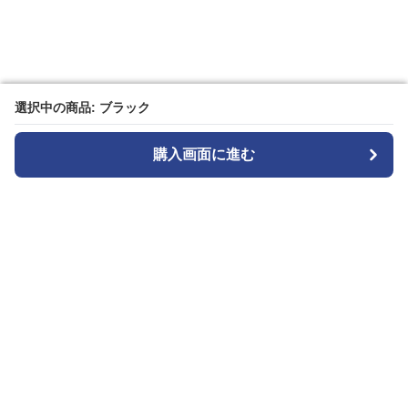
選択中の商品: ブラック
選択中の商品: ブラック
購入画面に進む
購入画面に進む
カメラトート
について