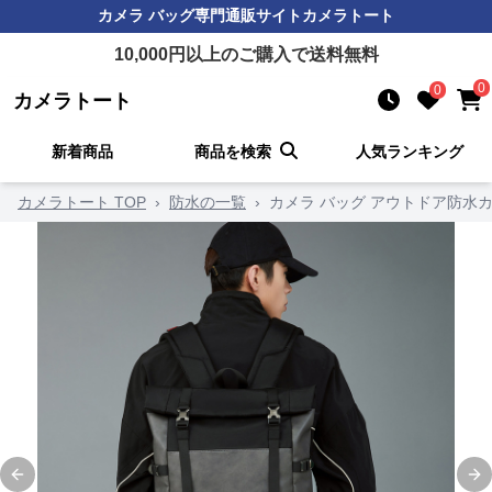
カメラ バッグ
専門通販サイト
カメラトート
10,000
円以上のご購入で送料無料
0
0
カメラトート
新着商品
商品を検索
人気ランキング
カメラトート TOP
›
防水の一覧
›
カメラ バッグ アウトドア防水
Previous slide
Ne