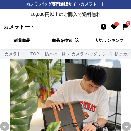
カメラ バッグ
専門通販サイト
カメラトート
10,000
円以上のご購入で送料無料
0
0
カメラトート
新着商品
商品を検索
人気ランキング
カメラトート TOP
›
防水の一覧
›
カメラ バッグ シンプル防水カ
Previous slide
Ne