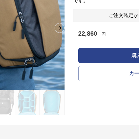
です。
ご注文確定か
Next slide
22,860
円
購
カー