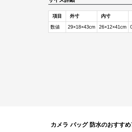
サイズ詳細
項目
外寸
内寸
数値
29×18×43cm
26×12×41cm
カメラ バッグ
防水
のおすすめ