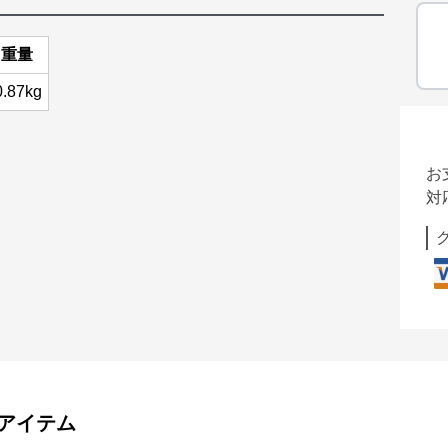
重量
0.87kg
お
対
アイテム