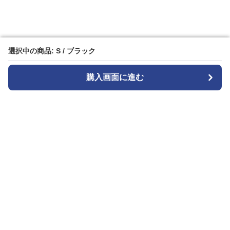
選択中の商品: S / ブラック
選択中の商品: S / ブラック
購入画面に進む
購入画面に進む
カメラトート
について