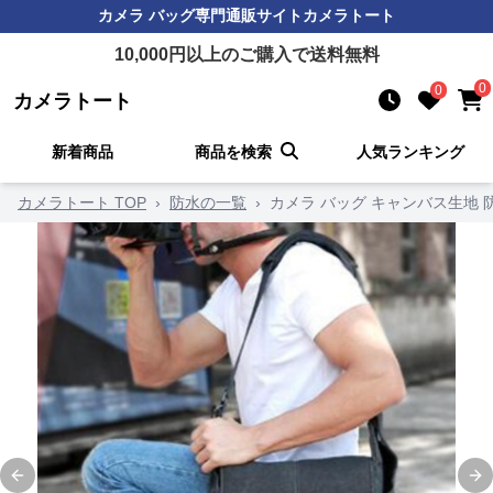
カメラ バッグ
専門通販サイト
カメラトート
10,000
円以上のご購入で送料無料
0
0
カメラトート
新着商品
商品を検索
人気ランキング
カメラトート TOP
›
防水の一覧
›
カメラ バッグ キャンバス生地
Previous slide
Ne