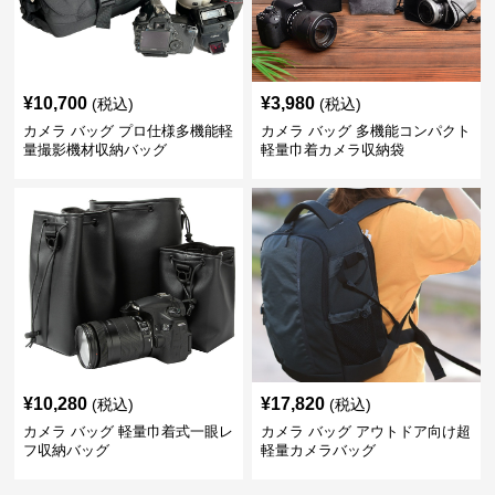
¥
10,700
¥
3,980
(税込)
(税込)
カメラ バッグ プロ仕様多機能軽
カメラ バッグ 多機能コンパクト
量撮影機材収納バッグ
軽量巾着カメラ収納袋
¥
10,280
¥
17,820
(税込)
(税込)
カメラ バッグ 軽量巾着式一眼レ
カメラ バッグ アウトドア向け超
フ収納バッグ
軽量カメラバッグ