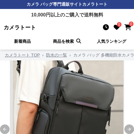
カメラ バッグ
専門通販サイト
カメラトート
10,000
円以上のご購入で送料無料
0
0
カメラトート
新着商品
商品を検索
人気ランキング
カメラトート TOP
›
防水の一覧
›
カメラ バッグ 多機能防水カメ
Previous slide
Ne