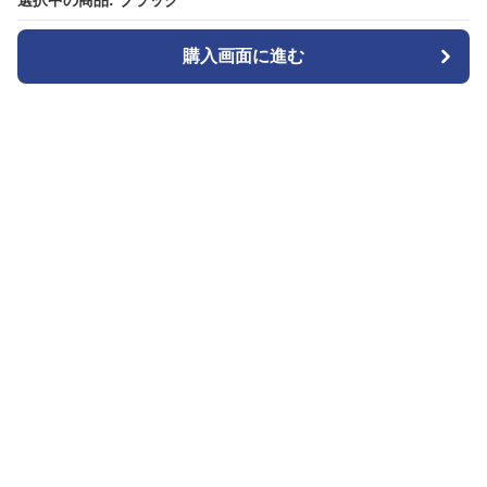
選択中の商品: ブラック
選択中の商品: ブラック
購入画面に進む
購入画面に進む
カメラトート
について
会社概要
利用規約