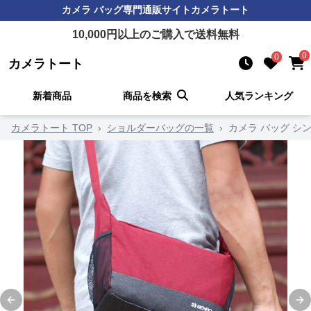
カメラ バッグ
専門通販サイト
カメラトート
10,000
円以上のご購入で送料無料
0
0
カメラトート
新着商品
商品を検索
人気ランキング
カメラトート TOP
›
ショルダーバッグの一覧
›
カメラ バッグ シ
Previous slide
Ne