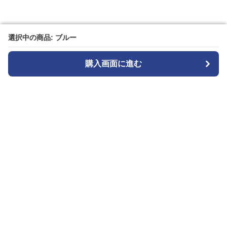
選択中の商品: ブルー
選択中の商品: ブルー
購入画面に進む
購入画面に進む
カメラトート
について
会社概要