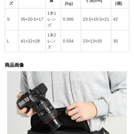
量
寸法(cm)
ズ
(kg)
(個)
1本1
S
35×20.5×17
レン
0.306
19.5×10.5×21
42
ズ
1本2
L
41×22×28
レン
0.504
23×13×20
30
ズ
商品画像