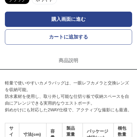
購入画面に進む
カートに追加する
商品説明
軽量で使いやすいカメラバッグは、一眼レフカメラと交換レンズ
を収納可能。
防水素材を使用し、取り外し可能な仕切り板で収納スペースを自
由にアレンジできる実用的なウエストポーチ。
斜めがけにも対応した2WAY仕様で、アクティブな撮影にも最適。
サ
製品
梱包
容
パッケージ
イ
寸法(cm)
重量
数量