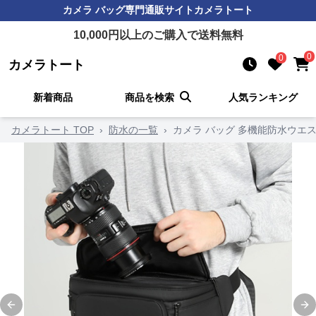
カメラ バッグ
専門通販サイト
カメラトート
10,000
円以上のご購入で送料無料
0
0
カメラトート
新着商品
商品を検索
人気ランキング
カメラトート TOP
›
防水の一覧
›
カメラ バッグ 多機能防水ウエ
Previous slide
Ne