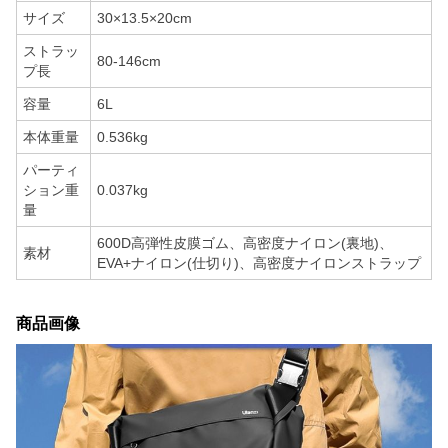
サイズ
30×13.5×20cm
ストラッ
80-146cm
プ長
容量
6L
本体重量
0.536kg
パーティ
ション重
0.037kg
量
600D高弾性皮膜ゴム、高密度ナイロン(裏地)、
素材
EVA+ナイロン(仕切り)、高密度ナイロンストラップ
商品画像