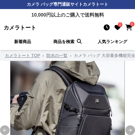
カメラ バッグ
専門通販サイト
カメラトート
10,000
円以上のご購入で送料無料
0
0
カメラトート
新着商品
商品を検索
人気ランキング
カメラトート TOP
›
防水の一覧
›
カメラ バッグ 大容量多機能完
Previous slide
Ne