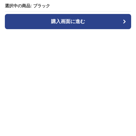
選択中の商品: ブラック
選択中の商品: ブラック
購入画面に進む
購入画面に進む
カメラトート
について
会社概要
利用規約