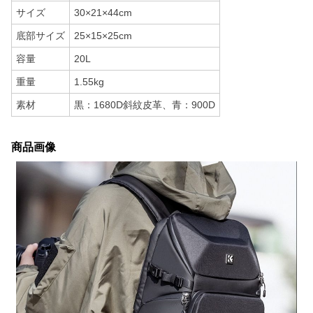
サイズ
30×21×44cm
底部サイズ
25×15×25cm
容量
20L
重量
1.55kg
素材
黒：1680D斜紋皮革、青：900D
商品画像