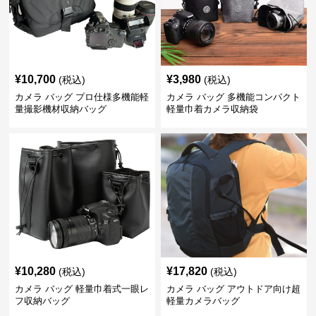
¥
10,700
¥
3,980
(税込)
(税込)
カメラ バッグ プロ仕様多機能軽
カメラ バッグ 多機能コンパクト
量撮影機材収納バッグ
軽量巾着カメラ収納袋
¥
10,280
¥
17,820
(税込)
(税込)
カメラ バッグ 軽量巾着式一眼レ
カメラ バッグ アウトドア向け超
フ収納バッグ
軽量カメラバッグ