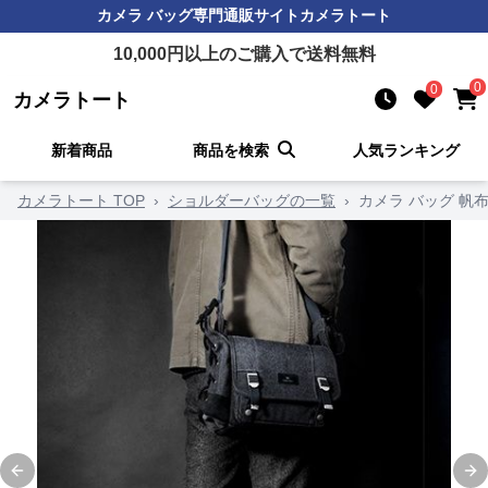
カメラ バッグ
専門通販サイト
カメラトート
10,000
円以上のご購入で送料無料
0
0
カメラトート
新着商品
商品を検索
人気ランキング
カメラトート TOP
›
ショルダーバッグの一覧
›
カメラ バッグ 帆
Previous slide
Ne