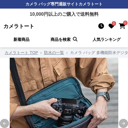
カメラ バッグ
専門通販サイト
カメラトート
10,000
円以上のご購入で送料無料
0
0
カメラトート
新着商品
商品を検索
人気ランキング
カメラトート TOP
›
防水の一覧
›
カメラ バッグ 多機能防水デジ
Previous slide
Ne