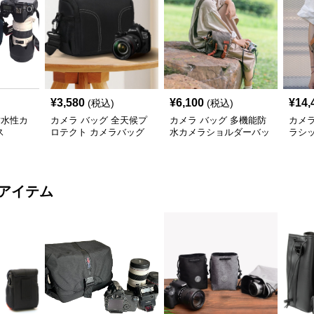
¥
3,580
¥
6,100
¥
14,
(税込)
(税込)
耐水性カ
カメラ バッグ 全天候プ
カメラ バッグ 多機能防
カメラ
ス
ロテクト カメラバッグ
水カメラショルダーバッ
ラシ
グ
ャー
アイテム