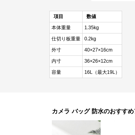
項目
数値
本体重量
1.35kg
仕切り板重量
0.2kg
外寸
40×27×16cm
内寸
36×26×12cm
容量
16L（最大19L）
カメラ バッグ
防水
のおすすめ